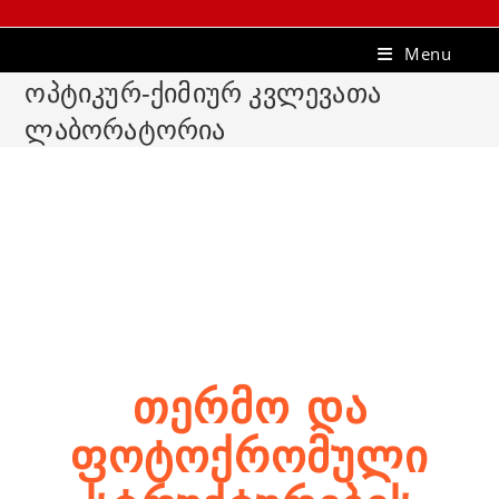
Menu
ოპტიკურ-ქიმიურ კვლევათა
ლაბორატორია
ᲗᲔᲠᲛᲝ ᲓᲐ
ᲤᲝᲢᲝᲥᲠᲝᲛᲣᲚᲘ