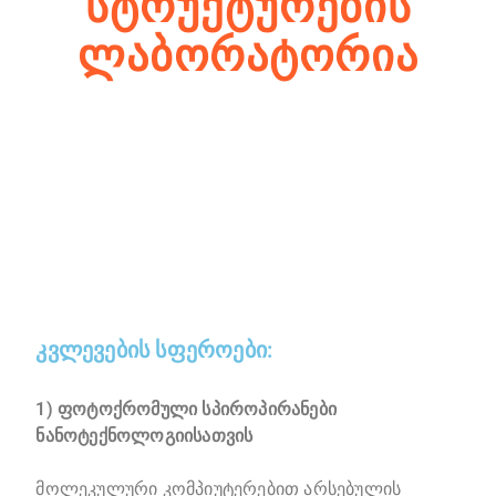
ᲡᲢᲠᲣᲥᲢᲣᲠᲔᲑᲘᲡ
ᲚᲐᲑᲝᲠᲐᲢᲝᲠᲘᲐ
კვლევების სფეროები:
1) ფოტოქრომული სპიროპირანები
ნანოტექნოლოგიისათვის
მოლეკულური კომპიუტერებით არსებულის