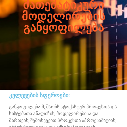
ᲛᲐᲗᲔᲛᲐᲢᲘᲙᲣᲠᲘ
ᲛᲝᲓᲔᲚᲘᲠᲔᲑᲘᲡ
ᲒᲐᲜᲧᲝᲤᲘᲚᲔᲑᲐ
კვლევების სფეროები:
განყოფილება მუშაობს სტოქასტურ პროცესთა და
სისტემათა ანალიზის, მოდელირებისა და
მართვის, შემთხვევით პროცესთა აპროქსიმაციის,