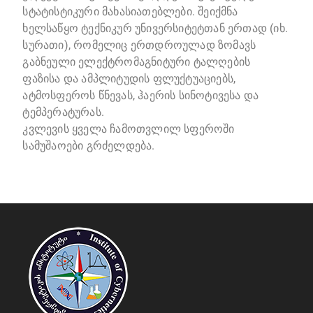
სტატისტიკური მახასიათებლები. შეიქმნა
ხელსაწყო ტექნიკურ უნივერსიტეტთან ერთად (იხ.
სურათი), რომელიც ერთდროულად ზომავს
გაბნეული ელექტრომაგნიტური ტალღების
ფაზისა და ამპლიტუდის ფლუქტუაციებს,
ატმოსფეროს წნევას, ჰაერის სინოტივესა და
ტემპერატურას.
კვლევის ყველა ჩამოთვლილ სფეროში
სამუშაოები გრძელდება.