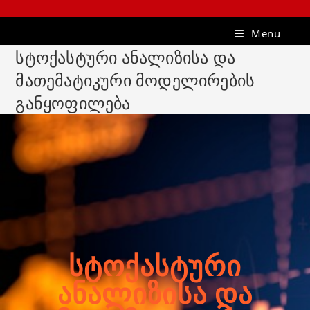
Menu
სტოქასტური ანალიზისა და
მათემატიკური მოდელირების
განყოფილება
ᲡᲢᲝᲥᲐᲡᲢᲣᲠᲘ
ᲐᲜᲐᲚᲘᲖᲘᲡᲐ ᲓᲐ