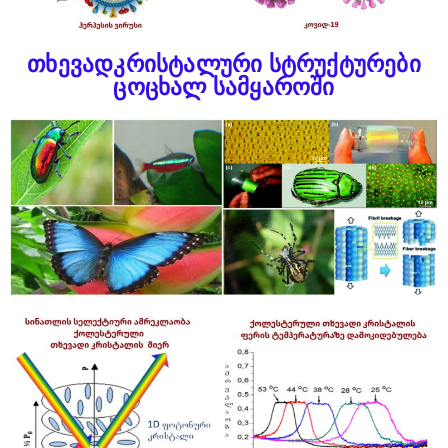
თხევადკრისტალური სტრუქტურები
ცოცხალ სამყაროში