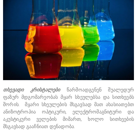
თხევადი კრისტალები
წარმოადგენენ შუალედურ
ფაზურ მდგომარეობას მყარ სხეულებსა და სითხეებს
შორის. მყარი სხეულების მსგავსად მათ ახასიათებთ
ანიზოტროპია ოპტიკური, ელექტრომაგნიტური და
აკუსტიკური ველების მიმართ, ხოლო სითხეების
მსგავსად გააჩნიათ დენადობა.