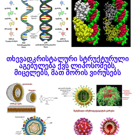
თხევადკრისტალური სტრუქტურული
აგებულება ქვს ლიპოსომებს,
მიცელებს, მათ შორის ვირუსებს