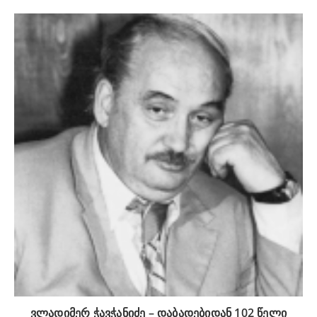
ვლადიმერ ჭავჭანიძე – დაბადებიდან 102 წელი