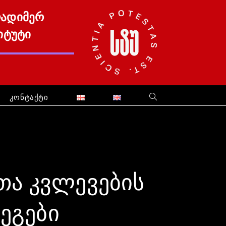
ლადიმერ
იტუტი
კონტაქტი
თა კვლევების
ეგები